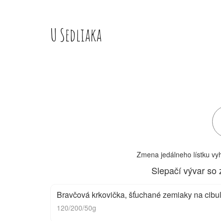
U Sedliaka
Zmena jedálneho lístku vy
Slepačí vývar so 
Bravčová krkovička, šťuchané zemiaky na cib
120/200/50g