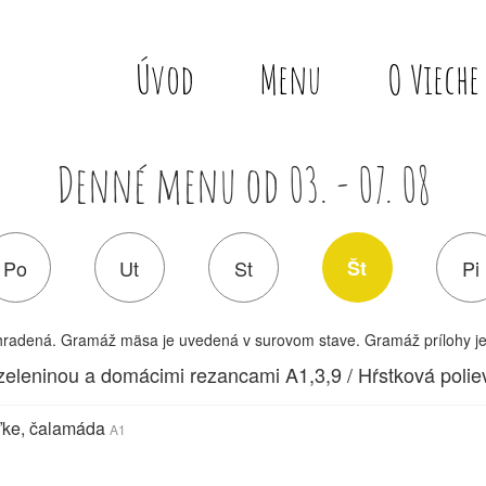
Úvod
Menu
O Vieche
Denné menu od
03. - 07. 08
Po
Ut
St
Št
Pi
hradená. Gramáž mäsa je uvedená v surovom stave. Gramáž prílohy j
zeleninou a domácimi rezancami A1,3,9 / Hŕstková poli
uľke, čalamáda
A1