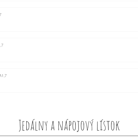
7
,7
A1,7
Jedálny a nápojový lístok