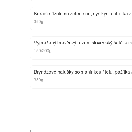
Kuracie rizoto so zeleninou, syr, kyslá uhorka
A
350g
Vyprážaný bravčový rezeň, slovenský šalát
A1,3
150/200g
Bryndzové halušky so slaninkou / tofu, pažítka
350g