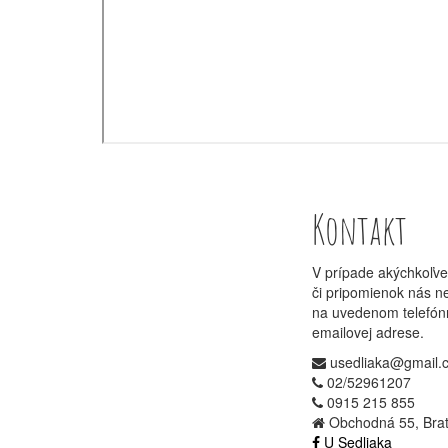
Kontakt
V prípade akýchkoľv
či pripomienok nás n
na uvedenom telefón
emailovej adrese.
usedliaka@gmail.
02/52961207
0915 215 855
Obchodná 55, Brat
U Sedliaka