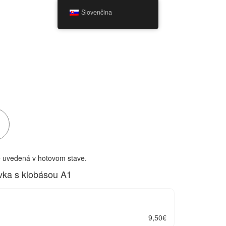
Slovenčina
e uvedená v hotovom stave.
evka s klobásou A1
9,50
€