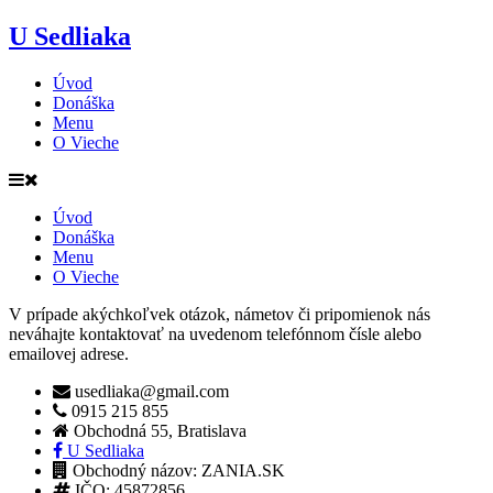
U Sedliaka
Úvod
Donáška
Menu
O Vieche
Úvod
Donáška
Menu
O Vieche
V prípade akýchkoľvek otázok, námetov či pripomienok nás
neváhajte kontaktovať na uvedenom telefónnom čísle alebo
emailovej adrese.
usedliaka@gmail.com
0915 215 855
Obchodná 55, Bratislava
U Sedliaka
Obchodný názov: ZANIA.SK
IČO: 45872856